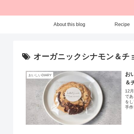
About this blog
Recipe
オーガニックシナモン＆チ
おい
おいしいDIARY
＆
12
であ
をし
手作