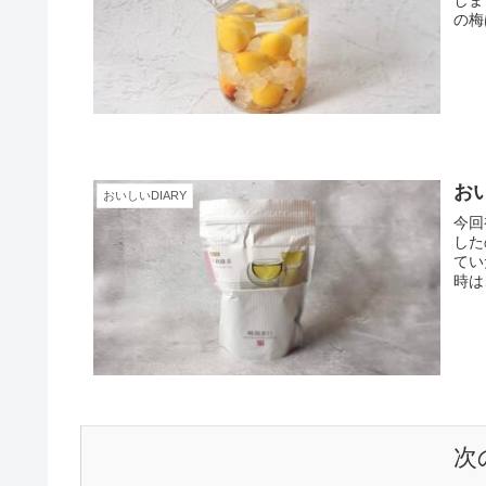
しま
の梅は
お
おいしいDIARY
今回
した
てい
時は
次