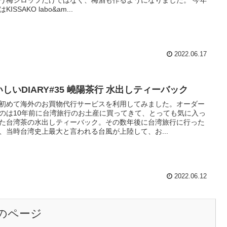
う梅シロップだけではなく、梅酒も作るようになりました。 今年
KISSAKO labo&am...
2022.06.17
いしいDIARY#35 嶢陽茶行 水出しティーバック
初めて海外のお買物代行サービスを利用してみました。オーダー
のは10年前に台湾旅行のお土産に買ってきて、とっても気に入っ
た台湾茶の水出しティーバック。その数年後に台湾旅行に行った
、当時台湾史上最大と言われる台風が上陸して、お...
2022.06.12
のページ