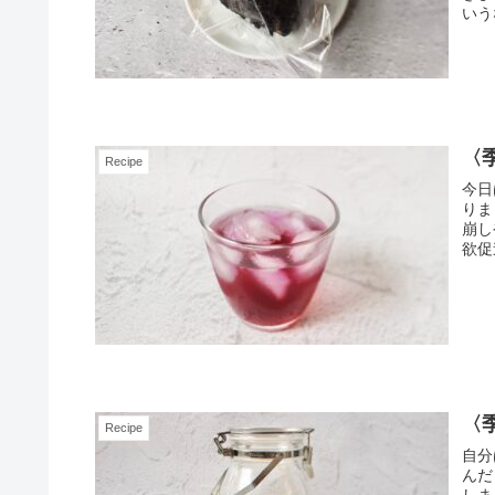
いうな
〈
Recipe
今日
りま
崩し
欲促
〈
Recipe
自分
んだ