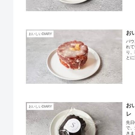
おい
おいしいDIARY
バウ
れて
り、
とに
おい
おいしいDIARY
レ
先日
で、
きま