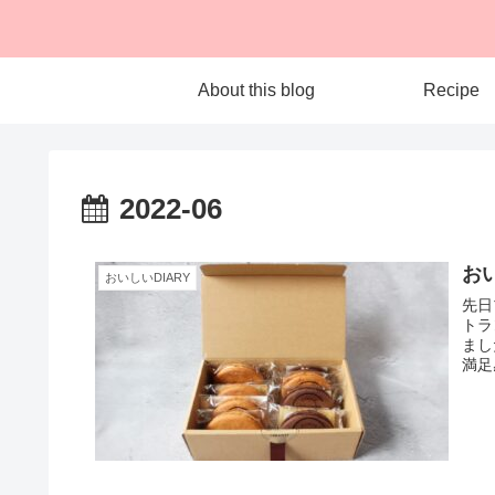
About this blog
Recipe
2022-06
おい
おいしいDIARY
先日
トラ
まし
満足