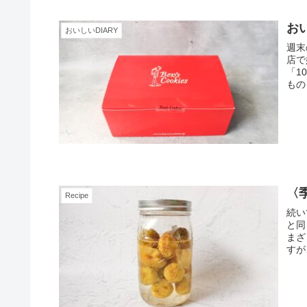
おい
おいしいDIARY
週末
店で
「1
もの
〈
Recipe
続い
と同
まざ
すが