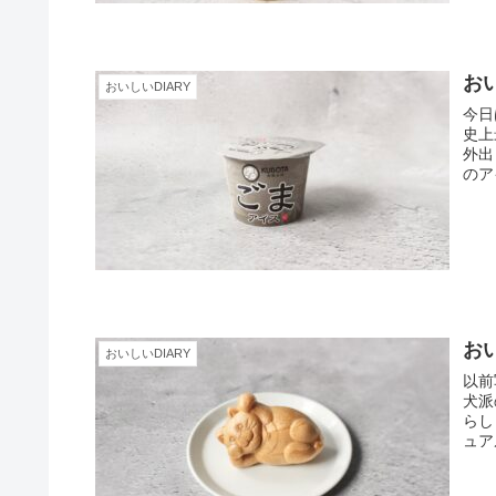
おい
おいしいDIARY
今日
史上
外出
のア
お
おいしいDIARY
以前
犬派
らし
ュア