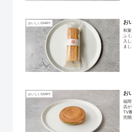
おい
おいしいDIARY
和菓
ふく
入し
まし
おい
おいしいDIARY
福岡
店が
TV
売開