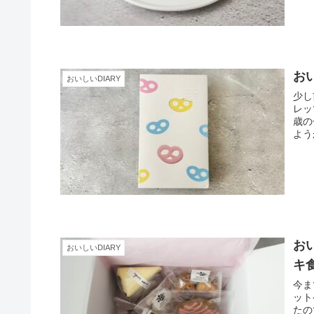
おい
おいしいDIARY
少し
レッ
歳の
よう
おい
おいしいDIARY
キ
今ま
ット
たの