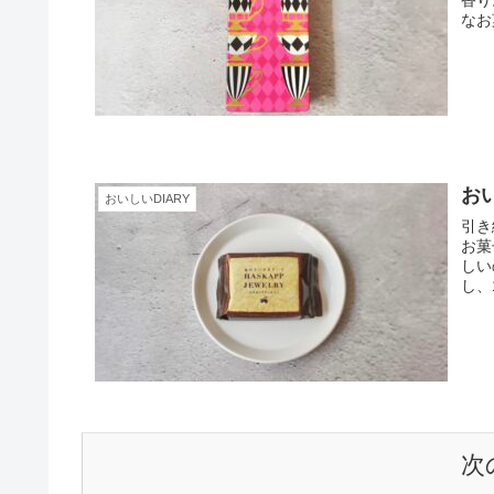
香り
なお
おい
おいしいDIARY
引き
お菓
しい
し、
次