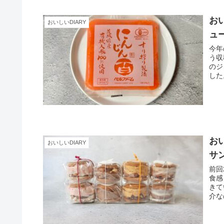
おい
おいしいDIARY
ュ
今年
う収
のジ
した
おい
おいしいDIARY
サ
前回
食感
きて
介な