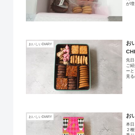
が増
おい
おいしいDIARY
CH
先日
ご紹
ーと
見る
おい
おいしいDIARY
本日
２種