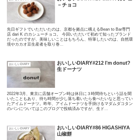
－チョコ
先日ギフトでいただいたのは、京都を拠点に構えるBean to Bar専門
店 dari K のカシューチョコ。 今回いただいて初めて知ったブランド
だったのですが、美味しいことはもちろん、特筆したいのは、自然環
境やカカオ豆生産者を取り巻...
おいしいDIARY#212 I’m donut?
おいしいDIARY
生ドーナツ
2022年3月、東京に店舗オープン時は休日に３時間待ちという話を聞
いたこともあり、待ち時間が少し落ち着いたら食べたいなと思ってい
たアイムドーナツ。昨年、アイムドーナツを手掛けるマダムダコタン
のパンについてはこのブログで投稿済みですが、生ド...
おいしいDIARY#86 HIGASHIYA
おいしいDIARY
山椒餅