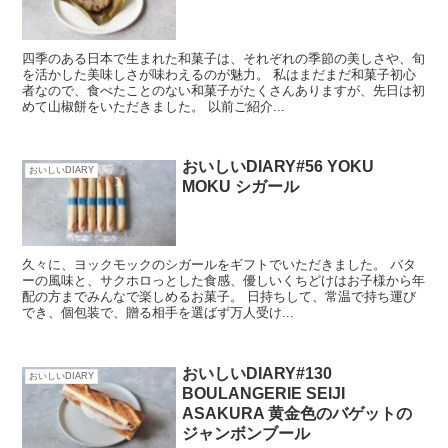
四季のある日本で生まれた和菓子は、それぞれの季節の美しさや、旬
を活かした美味しさが味わえるのが魅力。 私はまだまだ和菓子初心
者なので、食べたことのない和菓子がたくさんありますが、先日は初
めて山椒餅をいただきました。 以前ご紹介...
おいしいDIARY#56 YOKU
おいしいDIARY
MOKU シガール
久々に、ヨックモックのシガールをギフトでいただきました。 バタ
ーの風味と、サクホロっとした食感、優しいくちどけはお子様から年
配の方までみんなで楽しめるお菓子。 日持ちして、常温で持ち運び
でき、個包装で、贈る相手を選ばず万人受け...
おいしいDIARY#130
おいしいDIARY
BOULANGERIE SEIJI
ASAKURA 黄金色のバゲットの
ジャンボンブール