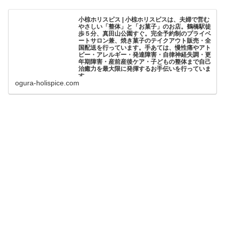
小椋ホリスピス | 小椋ホリスピスは、夫婦で営む
やさしい「整体」と「お菓子」のお店。鶴橋駅徒
歩５分、真田山公園すぐ。完全予約制のプライベ
ートサロン兼、焼き菓子のテイクアウト販売・全
国配送を行っています。手あては、慢性痛やアト
ピー・アレルギー・発達障害・自律神経失調・更
年期障害・産前産後ケア・子どもの整体まで自己
治癒力を最大限に発揮するお手伝いを行っていま
す。
ogura-holispice.com
小椋ホリスピスは、夫婦で営むやさしい「整体」と「お菓
子」のお店。鶴橋駅徒歩５分、真田山公園すぐ。完全予約
制のプライベートサロン兼、焼き菓子のテイクアウト販
売・全国配送を行っています。手あては、慢性痛やアトピ
ー・アレルギー・発達障害・自律神経失調・更年期障害・
産前産後ケア・子どもの整体まで自己治癒力を最大限に発
揮するお手...