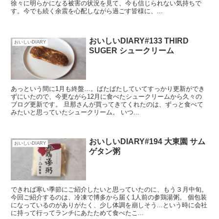
徐々に明らかになる被害の状況を見て、今も信じられない気持ちで
す。今でも続く余震を心配しながら過ごす皆様に、...
おいしいDIARY#133 THIRD
おいしいDIARY
SUGER シュークリーム
あっという間に1月も終盤…。ばたばたしていてすっかり更新ができ
ずにいたので、今更ながら12月に食べたシュークリームから久々の
ブログ更新です。 旦那さんが買ってきてくれたのは、ずっと食べて
みたいと思っていたシュークリーム。 いつ...
おいしいDIARY#194 大東園 サム
おいしいDIARY
ゲタン粥
できれば寒い季節にご紹介したいと思っていたのに、もう３月中旬。
今回ご紹介するのは、冷凍で博多から届く1人前の参鶏湯粥。 個包装
になっているのがありがたく、少し体調を崩しそう...という時に会社
に持って行ってランチにあたためて食べたこ...