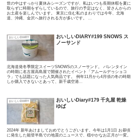
世の中はすっかり夏休みシーズンですが、私はいつも長期休暇を夏に
取らずに時期をずらしているので、旅行の予定はなく、皆さんからの
お土産を楽しんでいます。 東京に住む私のまわりでは今年、北海
道、沖縄、金沢へ旅行される方が多いです。 ...
おいしいDIARY#199 SNOWS ス
おいしいDIARY
ノーサンド
北海道発冬季限定スイーツSNOWSのスノーサンド。 バレンタイン
の時期に名古屋高島屋で開催されたイベント「アムールデゥショコ
ラ」でも話題になった人気商品です。 例年11月から4月頃の冬の時期
しか購入できないとあって、新千歳空港...
おいしいDiary#179 千丸屋 乾燥
おいしいDIARY
ゆば
2024年 新年あけましておめでとうございます。今年は1月1日 お昼頃
に発生した能登半島での地震のニュースで、穏やかなお正月が一変。