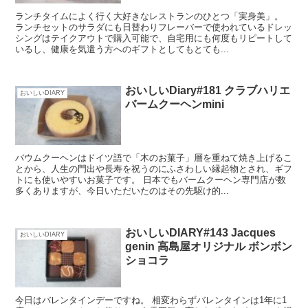
ランチタイムによく行く大好きなレストランのひとつ「実身美」。
ランチセットのサラダにも日替わりフレーバーで使われているドレッ
シングはテイクアウトで購入可能で、自宅用にも何度もリピートして
いるし、健康を気遣う方へのギフトとしてもとても...
おいしいDiary#181 クラブハリエ
おいしいDIARY
バームクーヘンmini
バウムクーヘンはドイツ語で「木のお菓子」層を重ねて焼き上げるこ
とから、人生の門出や長寿を祝うのにふさわしい縁起物とされ、ギフ
トにも使いやすいお菓子です。 日本でもバームクーヘン専門店が数
多くありますが、今日いただいたのはその先駆け的...
おいしいDIARY#143 Jacques
おいしいDIARY
genin 高島屋オリジナル ボンボン
ショコラ
今日はバレンタインデーですね。 相変わらずバレンタインは1年に1