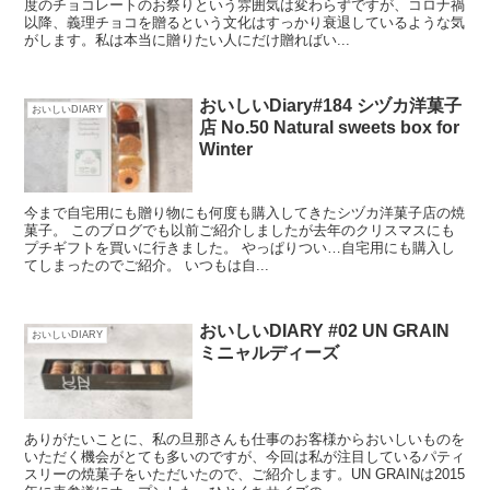
度のチョコレートのお祭りという雰囲気は変わらずですが、コロナ禍
以降、義理チョコを贈るという文化はすっかり衰退しているような気
がします。私は本当に贈りたい人にだけ贈ればい...
おいしいDiary#184 シヅカ洋菓子
おいしいDIARY
店 No.50 Natural sweets box for
Winter
今まで自宅用にも贈り物にも何度も購入してきたシヅカ洋菓子店の焼
菓子。 このブログでも以前ご紹介しましたが去年のクリスマスにも
プチギフトを買いに行きました。 やっぱりつい…自宅用にも購入し
てしまったのでご紹介。 いつもは自...
おいしいDIARY #02 UN GRAIN
おいしいDIARY
ミニャルディーズ
ありがたいことに、私の旦那さんも仕事のお客様からおいしいものを
いただく機会がとても多いのですが、今回は私が注目しているパティ
スリーの焼菓子をいただいたので、ご紹介します。UN GRAINは2015