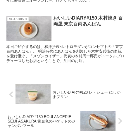
年に表参道にオープンした、ひとくちサイズの...
おいしいDIARY#150 木村焼き 百
おいしいDIARY
両屋 東京百両あんぱん
本日ご紹介するのは、和洋折衷×レトロモダンがコンセプトの「東京
百両あんぱん」。 明治時代にあんぱんを創製した木村安兵衛の血統
を受け継ぐ、「メゾンカイザー」代表の木村周一郎氏がトータルプロ
デュースしたお店ということで、注目のお店。 ...
おいしいDIARY#128 レ・シュー にしか
まプリン
おいしいDIARY#130 BOULANGERIE
SEIJI ASAKURA 黄金色のバゲットのジ
ャンボンブール