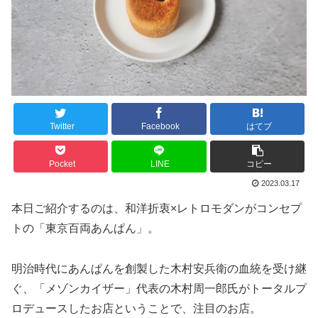
Twitter
Facebook
はてブ
Pocket
LINE
コピー
2023.03.17
本日ご紹介するのは、和洋折衷×レトロモダンがコンセプ
トの「東京百両あんぱん」。
明治時代にあんぱんを創製した木村安兵衛の血統を受け継
ぐ、「メゾンカイザー」代表の木村周一郎氏がトータルプ
ロデュースしたお店ということで、注目のお店。