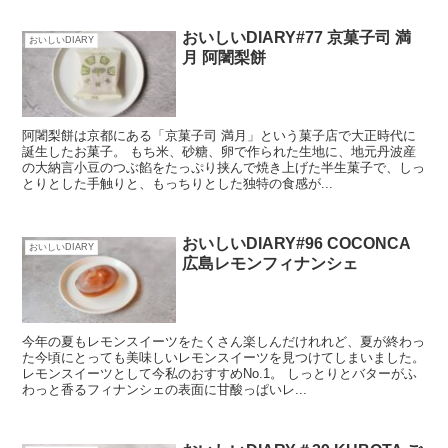
おいしいDIARY#77 京菓子司 満
おいしいDIARY
月 阿闍梨餅
阿闍梨餅は京都にある「京菓子司 満月」という菓子店で大正時代に
誕生したお菓子。 もち米、砂糖、卵で作られた生地に、地元丹波産
の大納言小豆のつぶ餡をたっぷり挟んで焼き上げた半生菓子で、しっ
とりとした手触りと、もっちりとした独特の食感が...
おいしいDIARY#96 COCONCA
おいしいDIARY
広島レモンフィナンシェ
今年の夏もレモンスイーツをたくさん楽しんだけれれど、夏が終わっ
た今頃にとっても美味しいレモンスイーツを見つけてしまいました。
レモンスイーツとして今私のおすすめNo.1。 しっとりとバターがふ
わっと香るフィナンシェの表面に甘酸っぱいレ...