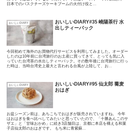
日本でのバスクチーズケーキブームの火付け役と...
おいしいDIARY#35 嶢陽茶行 水
おいしいDIARY
出しティーバック
今回初めて海外のお買物代行サービスを利用してみました。オーダー
したのは10年前に台湾旅行のお土産に買ってきて、とっても気に入
っていた台湾茶の水出しティーバック。その数年後に台湾旅行に行っ
た時は、当時台湾史上最大と言われる台風が上陸して、お...
おいしいDIARY#95 仙太郎 蕎麦
おいしいDIARY
おはぎ
お盆シーズン前は、あちこちでおはぎが販売されていますね。 今年
はおはぎを食べ比べしてみたいと思っていたので、「十勝あんこのサ
ザエ」と「甘味おかめ」に続き3店舗目は、京都に本店を構える和菓
子店仙太郎のおはぎです。 もち米に青紫蘇...