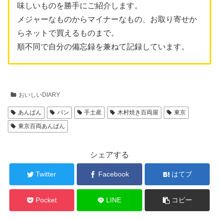
味しいものを勝手にご紹介します。
メジャーなものからマイナーなもの、お取り寄せか
らネットで買えるものまで。
順不同で自分の備忘録を兼ねて記録しています。
おいしいDIARY
あんぱん
パン
手土産
木村焼き百両屋
東京
東京百両あんぱん
シェアする
Twitter
Facebook
はてブ
Pocket
LINE
コピー