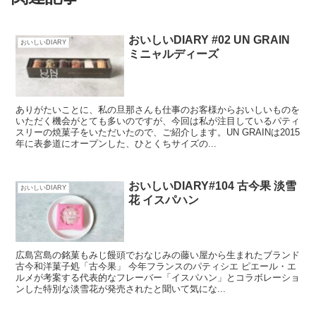
おいしいDIARY #02 UN GRAIN
おいしいDIARY
ミニャルディーズ
ありがたいことに、私の旦那さんも仕事のお客様からおいしいものを
いただく機会がとても多いのですが、今回は私が注目しているパティ
スリーの焼菓子をいただいたので、ご紹介します。UN GRAINは2015
年に表参道にオープンした、ひとくちサイズの...
おいしいDIARY#104 古今果 淡雪
おいしいDIARY
花 イスパハン
広島宮島の銘菓もみじ饅頭でおなじみの藤い屋から生まれたブランド
古今和洋菓子処「古今果」 今年フランスのパティシエ ピエール・エ
ルメが考案する代表的なフレーバー「イスパハン」とコラボレーショ
ンした特別な淡雪花が発売されたと聞いて気にな...