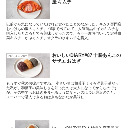
慶 キムチ
以前から気になっていたけれど食べたことのなかった、キムチ専門店
おつけもの慶のキムチ。 催事で出ていて、人気商品のイカキムチを
購入したところとても美味しかったので、もう一度お伺いして定番白
菜キムチ、かぶキムチ、オクラの水キムチを購入。...
おいしいDIARY#87 十勝あんこの
おいしいDIARY
サザエ おはぎ
もうすぐ秋のお彼岸ですね。 小さい頃は和菓子よりも洋菓子派だっ
た私が、和菓子の美味しさを知ったのは大人になってからなのです
が、その中でもおはぎを食べるようになったのはつい最近のこと。
スーパーで購入できるおはぎもなかなか美味し...
おいしいDIARY#150 木村焼き 百両屋 東