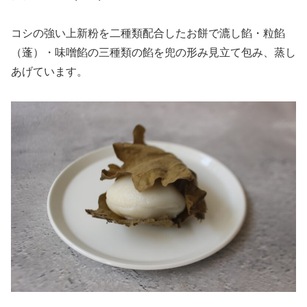
コシの強い上新粉を二種類配合したお餅で漉し餡・粒餡
（蓬）・味噌餡の三種類の餡を兜の形み見立て包み、蒸し
あげています。