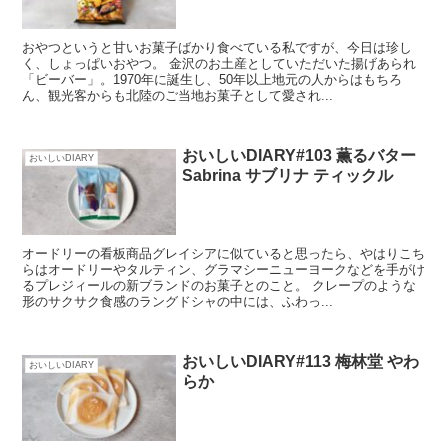
おやつというと甘いお菓子ばかり食べている私ですが、今日は珍し
く、しょっぱいおやつ。 金沢のお土産としていただいた揚げあられ
「ビーバー」。1970年に誕生し、50年以上地元の人からはもちろ
ん、観光客からも北陸のご当地お菓子として愛され...
おいしいDIARY#103 薫るバター
おいしいDIARY
Sabrina サブリナ ティックル
オードリーの看板商品グレイシアに似ていると思ったら、やはりこち
らはオードリーやタルティン、グラマシーニューヨークなどを手がけ
るプレジィールの新ブランドのお菓子とのこと。 クレープのような
形のサクサク食感のラングドシャの中には、ふわっ...
おいしいDIARY#113 梅林堂 やわ
おいしいDIARY
らか