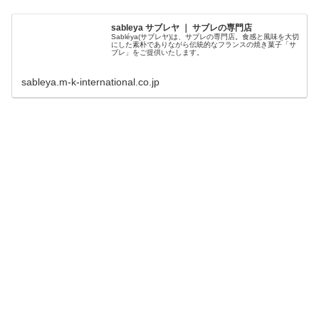
sableya サブレヤ ｜ サブレの専門店
Sabléya(サブレヤ)は、サブレの専門店。食感と風味を大切
にした素朴でありながら伝統的なフランスの焼き菓子「サ
ブレ」をご提供いたします。
sableya.m-k-international.co.jp