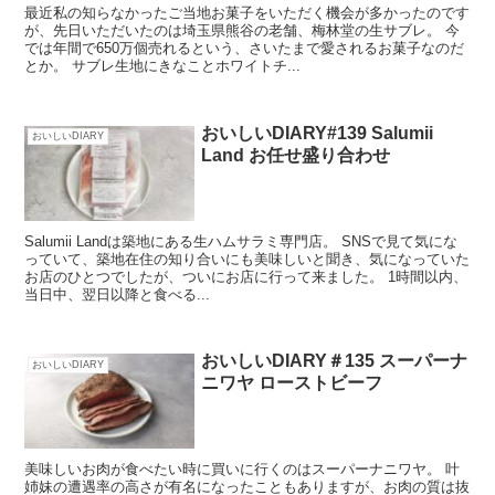
最近私の知らなかったご当地お菓子をいただく機会が多かったのです
が、先日いただいたのは埼玉県熊谷の老舗、梅林堂の生サブレ。 今
では年間で650万個売れるという、さいたまで愛されるお菓子なのだ
とか。 サブレ生地にきなことホワイトチ...
おいしいDIARY#139 Salumii
おいしいDIARY
Land お任せ盛り合わせ
Salumii Landは築地にある生ハムサラミ専門店。 SNSで見て気にな
っていて、築地在住の知り合いにも美味しいと聞き、気になっていた
お店のひとつでしたが、ついにお店に行って来ました。 1時間以内、
当日中、翌日以降と食べる...
おいしいDIARY＃135 スーパーナ
おいしいDIARY
ニワヤ ローストビーフ
美味しいお肉が食べたい時に買いに行くのはスーパーナニワヤ。 叶
姉妹の遭遇率の高さが有名になったこともありますが、お肉の質は抜