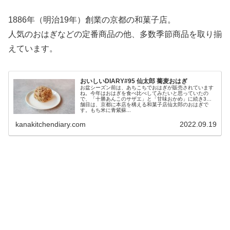
1886年（明治19年）創業の京都の和菓子店。
人気のおはぎなどの定番商品の他、多数季節商品を取り揃
えています。
おいしいDIARY#95 仙太郎 蕎麦おはぎ
お盆シーズン前は、あちこちでおはぎが販売されています
ね。今年はおはぎを食べ比べしてみたいと思っていたの
で、「十勝あんこのサザエ」と「甘味おかめ」に続き3店
舗目は、京都に本店を構える和菓子店仙太郎のおはぎで
す。もち米に青紫蘇...
kanakitchendiary.com
2022.09.19