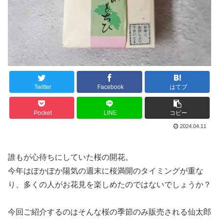
Twitter
Facebook
はてブ
Pocket
LINE
コピー
2024.04.11
誰もが心待ちにしていた桜の開花。
今年はぽかぽか陽気の週末に桜満開のタイミングが重な
り、多くの人がお花見を楽しめたのではないでしょうか？
今回ご紹介するのはそんな桜の季節のみ販売される仙太郎