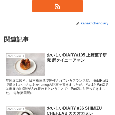
kanakitchendiary
関連記事
おいしいDIARY#105 上野菓子研
おいしいDIARY
究 所クイニーアマン
英国展に続き、日本橋三越で開催されているフランス展。 先日Part1
で購入した小さなおかしmogの記事を書きましたが、Part1とPart2で
は出展の約9割が入れ替わるということで、Part2にも行ってきまし
た。 毎年英国展に...
おいしいDIARY #36 SHIMIZU
おいしいDIARY
CHEF.LAB カカオカヌレ