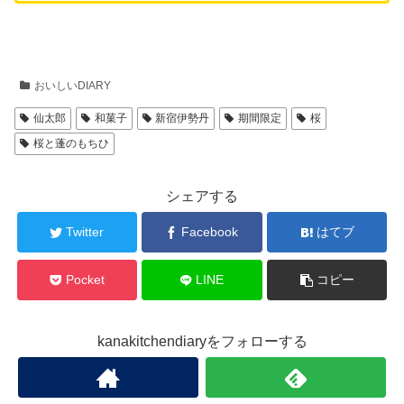
おいしいDIARY
仙太郎
和菓子
新宿伊勢丹
期間限定
桜
桜と蓬のもちひ
シェアする
Twitter
Facebook
はてブ
Pocket
LINE
コピー
kanakitchendiaryをフォローする