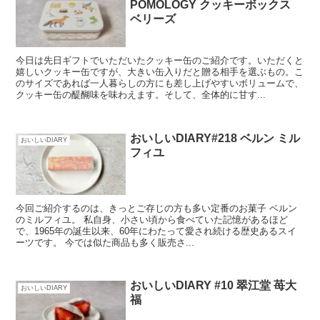
POMOLOGY クッキーボックス
ベリーズ
今日は先日ギフトでいただいたクッキー缶のご紹介です。いただくと
嬉しいクッキー缶ですが、大きい缶入りだと贈る相手を選ぶもの。こ
のサイズであれば一人暮らしの方にも差し上げやすいボリュームで、
クッキー缶の醍醐味を味わえます。そして、全体的に甘す...
おいしいDIARY#218 ベルン ミル
おいしいDIARY
フィユ
今回ご紹介するのは、きっとご存じの方も多い定番のお菓子 ベルン
のミルフィユ。 私自身、小さい頃から食べていた記憶があるほど
で、1965年の誕生以来、60年にわたって愛され続ける歴史あるスイ
ーツです。 今では似た商品も多く販売さ...
おいしいDIARY #10 翠江堂 苺大
おいしいDIARY
福