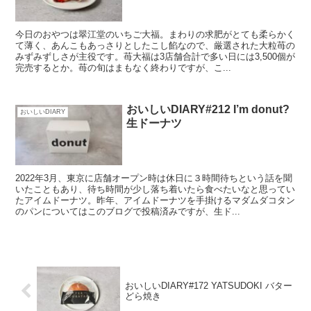
今日のおやつは翠江堂のいちご大福。まわりの求肥がとても柔らかく
て薄く、あんこもあっさりとしたこし餡なので、厳選された大粒苺の
みずみずしさが主役です。苺大福は3店舗合計で多い日には3,500個が
完売するとか。苺の旬はまもなく終わりですが、こ...
おいしいDIARY#212 I’m donut?
おいしいDIARY
生ドーナツ
2022年3月、東京に店舗オープン時は休日に３時間待ちという話を聞
いたこともあり、待ち時間が少し落ち着いたら食べたいなと思ってい
たアイムドーナツ。昨年、アイムドーナツを手掛けるマダムダコタン
のパンについてはこのブログで投稿済みですが、生ド...
おいしいDIARY#172 YATSUDOKI バター
どら焼き