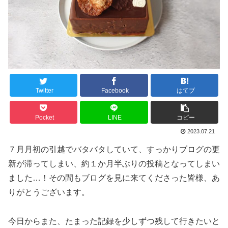
Twitter
Facebook
はてブ
Pocket
LINE
コピー
2023.07.21
７月月初の引越でバタバタしていて、すっかりブログの更
新が滞ってしまい、約１か月半ぶりの投稿となってしまい
ました…！その間もブログを見に来てくださった皆様、あ
りがとうございます。
今日からまた、たまった記録を少しずつ残して行きたいと