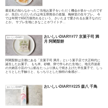
最近私の知らなかったご当地お菓子をいただく機会が多かったのです
が、先日いただいたのは埼玉県熊谷の老舗、梅林堂の生サブレ。 今
では年間で650万個売れるという、さいたまで愛されるお菓子なのだ
とか。 サブレ生地にきなことホワイトチ...
おいしいDIARY#77 京菓子司 満
おいしいDIARY
月 阿闍梨餅
阿闍梨餅は京都にある「京菓子司 満月」という菓子店で大正時代に
誕生したお菓子。 もち米、砂糖、卵で作られた生地に、地元丹波産
の大納言小豆のつぶ餡をたっぷり挟んで焼き上げた半生菓子で、しっ
とりとした手触りと、もっちりとした独特の食感が...
おいしいDIARY#225 森八 千鳥
おいしいDIARY