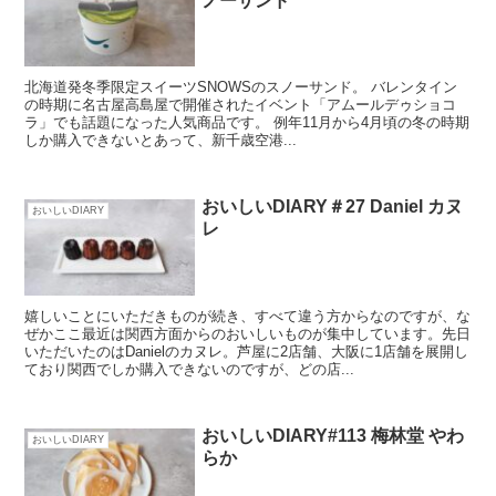
ノーサンド
北海道発冬季限定スイーツSNOWSのスノーサンド。 バレンタイン
の時期に名古屋高島屋で開催されたイベント「アムールデゥショコ
ラ」でも話題になった人気商品です。 例年11月から4月頃の冬の時期
しか購入できないとあって、新千歳空港...
おいしいDIARY＃27 Daniel カヌ
おいしいDIARY
レ
嬉しいことにいただきものが続き、すべて違う方からなのですが、な
ぜかここ最近は関西方面からのおいしいものが集中しています。先日
いただいたのはDanielのカヌレ。芦屋に2店舗、大阪に1店舗を展開し
ており関西でしか購入できないのですが、どの店...
おいしいDIARY#113 梅林堂 やわ
おいしいDIARY
らか