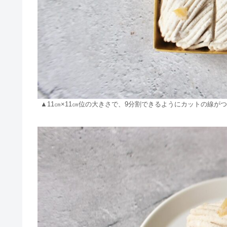
▲11㎝×11㎝位の大きさで、9分割できるようにカットの線が