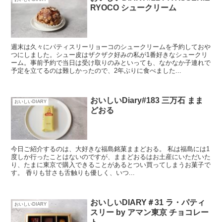
RYOCO シュークリーム
週末は久々にパティスリーリョーコのシュークリームを予約しておや
つにしました。シュー皮はザクザク好みの私が1番好きなシュークリ
ーム。事前予約で当日は受け取りのみといっても、なかなか子連れで
予定を立てるのは難しかったので、2年ぶりに食べました...
おいしいDiary#183 三万石 まま
おいしいDIARY
どおる
今日ご紹介するのは、大好きな福島銘菓ままどおる。 私は福島には1
度しか行ったことはないのですが、ままどおるはお土産にいただいた
り、たまに東京で購入できることがあるとつい買ってしまうお菓子で
す。 香りも甘さも舌触りも優しく、いつ...
おいしいDIARY＃31 ラ・パティ
おいしいDIARY
スリー by アマン東京 チョコレー