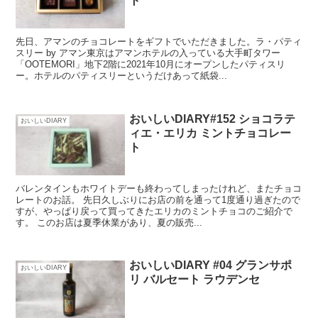
ト
先日、アマンのチョコレートをギフトでいただきました。ラ・パティ
スリー by アマン東京はアマンホテルの入っている大手町タワー
「OOTEMORI」地下2階に2021年10月にオープンしたパティスリ
ー。ホテルのパティスリーというだけあって紙袋...
おいしいDIARY#152 ショコラテ
おいしいDIARY
ィエ・エリカ ミントチョコレー
ト
バレンタインもホワイトデーも終わってしまったけれど、またチョコ
レートのお話。 先日久しぶりにお店の前を通って1度通り過ぎたので
すが、やっぱり戻って買ってきたエリカのミントチョコのご紹介で
す。 このお店は夏季休業があり、夏の販売...
おいしいDIARY #04 グランサポ
おいしいDIARY
リ バルセート ラウデンセ