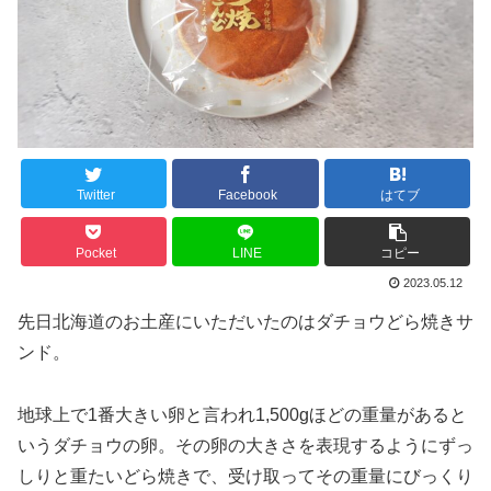
Twitter
Facebook
はてブ
Pocket
LINE
コピー
2023.05.12
先日北海道のお土産にいただいたのはダチョウどら焼きサ
ンド。
地球上で1番大きい卵と言われ1,500gほどの重量があると
いうダチョウの卵。その卵の大きさを表現するようにずっ
しりと重たいどら焼きで、受け取ってその重量にびっくり