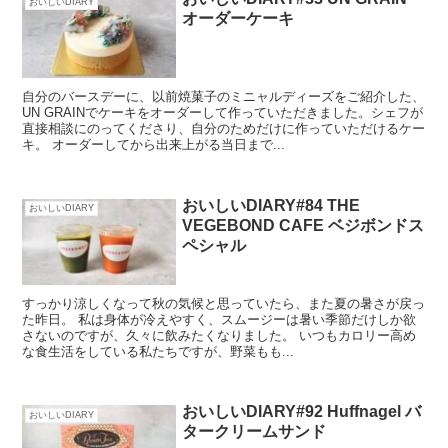
おいしいDIARY
オーダーケーキ
自分のバースデーに、以前焼菓子のミニャルディーズをご紹介した、
UN GRAINでケーキをオーダーして作っていただきました。シェフが
直接相談にのってくださり、自分のためだけに作っていただけるケー
キ。 オーダーしてから出来上がる当日まで...
おいしいDIARY#84 THE
おいしいDIARY
VEGEBOND CAFE ベジボンドス
ペシャル
すっかり涼しくなって秋の気候と思っていたら、また夏の暑さが戻っ
た昨日。 私は身体が冷えやすく、スムージーは暑い季節だけしか欲
さないのですが、久々に飲みたくなりました。 いつもカロリー高め
な食生活をしている私たちですが、野菜もも...
おいしいDIARY#92 Huffnagel バ
おいしいDIARY
タークリームサンド