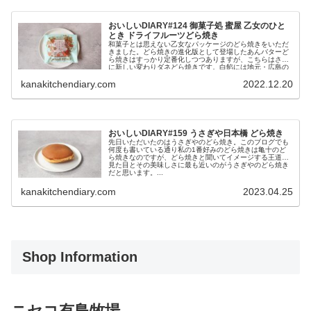
おいしいDIARY#124 御菓子処 蜜屋 乙女のひと
とき ドライフルーツどら焼き
和菓子とは思えない乙女なパッケージのどら焼きをいただ
きました。どら焼きの進化版として登場したあんバターど
ら焼きはすっかり定番化しつつありますが、こちらはさら
に新しい変わりダネどら焼きです。白餡には地元・広島の
宮島産の天然の...
kanakitchendiary.com
2022.12.20
おいしいDIARY#159 うさぎや日本橋 どら焼き
先日いただいたのはうさぎやのどら焼き。このブログでも
何度も書いている通り私の1番好みのどら焼きは亀十のど
ら焼きなのですが、どら焼きと聞いてイメージする王道の
見た目とその美味しさに最も近いのがうさぎやのどら焼き
だと思います。...
kanakitchendiary.com
2023.04.25
Shop Information
ニセコ有島牧場