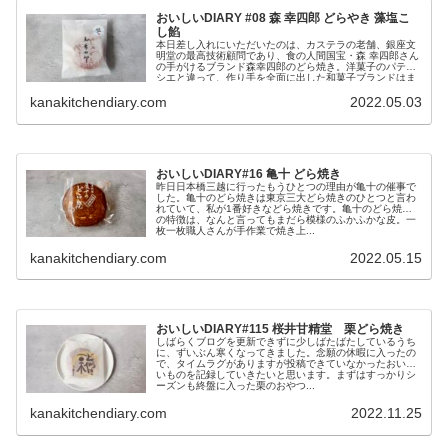
おいしいDIARY #08 森 幸四郎 どらやき 藻塩こ
し餡
本日差し入れにいただいたのは、カステラの老舗、銀座文
明堂の最高技術顧問であり、食の人間国宝・森 幸四郎さん
の手がけるブランド森幸四郎のどら焼き。洋菓子のパティ
シエと違って、作り手を全面に出した和菓子ブランドはま
だ珍しいので、気になっていた...
kanakitchendiary.com
2022.05.03
おいしいDIARY#16 亀十 どら焼き
昨日日本橋三越に行ったもうひとつの理由が亀十の催事で
した。亀十のどら焼きは東京三大どら焼きのひとつと言わ
れていて、私が1番好きなどら焼きです。亀十のどら焼き
の特徴は、なんと言ってもまだら模様のふかふかな皮。一
枚一枚職人さんが手作業で焼き上...
kanakitchendiary.com
2022.05.15
おいしいDIARY#115 桜井甘精堂 栗どら焼き
しばらくブログを更新できずに少しばたばたしているうち
に、ずいぶん寒くなってきました。念願の休暇に入ったの
で、タイムラグがありますが投稿できていなかったおいし
いものを記録していきたいと思います。まずはすっかりシ
ーズンも終盤に入った栗のおやつ...
kanakitchendiary.com
2022.11.25