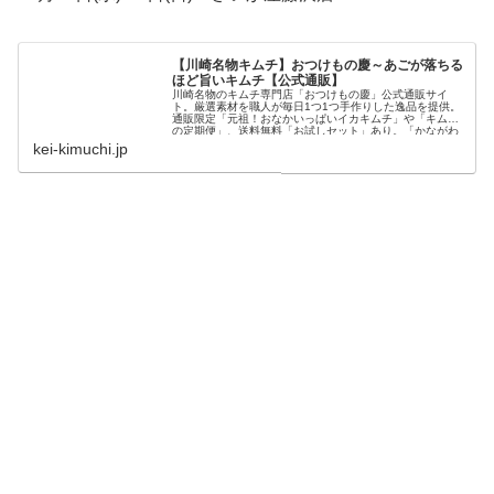
【川崎名物キムチ】おつけもの慶～あごが落ちる
ほど旨いキムチ【公式通販】
川崎名物のキムチ専門店「おつけもの慶」公式通販サイ
ト。厳選素材を職人が毎日1つ1つ手作りした逸品を提供。
通販限定「元祖！おなかいっぱいイカキムチ」や「キムチ
の定期便」、送料無料「お試しセット」あり。「かながわ
の名産100選」「かわさき名産品」に選定。川崎市ふるさ
kei-kimuchi.jp
と納税返礼品。