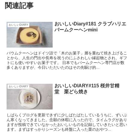
関連記事
おいしいDiary#181 クラブハリエ
おいしいDIARY
バームクーヘンmini
バウムクーヘンはドイツ語で「木のお菓子」層を重ねて焼き上げるこ
とから、人生の門出や長寿を祝うのにふさわしい縁起物とされ、ギフ
トにも使いやすいお菓子です。 日本でもバームクーヘン専門店が数
多くありますが、今日いただいたのはその先駆け的...
おいしいDIARY#115 桜井甘精
おいしいDIARY
堂 栗どら焼き
しばらくブログを更新できずに少しばたばたしているうちに、ずいぶ
ん寒くなってきました。念願の休暇に入ったので、タイムラグがあり
ますが投稿できていなかったおいしいものを記録していきたいと思い
ます。まずはすっかりシーズンも終盤に入った栗のおやつ...