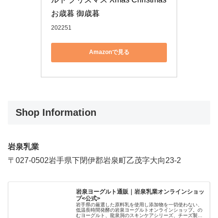
お歳暮 御歳暮
202251
Amazonで見る
Shop Information
岩泉乳業
〒027-0502岩手県下閉伊郡岩泉町乙茂字大向23-2
岩泉ヨーグルト通販｜岩泉乳業オンラインショッ
プ<公式>
岩手県の厳選した原料乳を使用し添加物を一切使わない、
低温長時間発酵の岩泉ヨーグルトオンラインショップ。の
むヨーグルト、龍泉洞のスキンケアシリーズ、チーズ製品