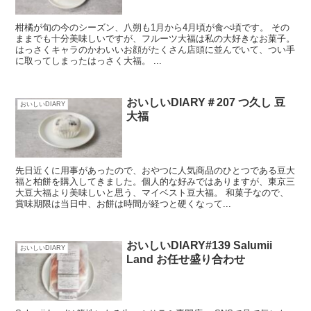
柑橘が旬の今のシーズン、八朔も1月から4月頃が食べ頃です。 その
ままでも十分美味しいですが、フルーツ大福は私の大好きなお菓子。
はっさくキャラのかわいいお顔がたくさん店頭に並んでいて、つい手
に取ってしまったはっさく大福。 ...
おいしいDIARY＃207 つ久し 豆
おいしいDIARY
大福
先日近くに用事があったので、おやつに人気商品のひとつである豆大
福と柏餅を購入してきました。個人的な好みではありますが、東京三
大豆大福より美味しいと思う、マイベスト豆大福。 和菓子なので、
賞味期限は当日中、お餅は時間が経つと硬くなって...
おいしいDIARY#139 Salumii
おいしいDIARY
Land お任せ盛り合わせ