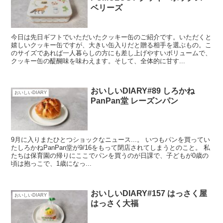
ベリーズ
今日は先日ギフトでいただいたクッキー缶のご紹介です。いただくと
嬉しいクッキー缶ですが、大きい缶入りだと贈る相手を選ぶもの。こ
のサイズであれば一人暮らしの方にも差し上げやすいボリュームで、
クッキー缶の醍醐味を味わえます。そして、全体的に甘す...
おいしいDIARY#89 しろかね
おいしいDIARY
PanPan堂 レーズンパン
9月に入りまたひとつショックなニュース...。 いつもパンを買ってい
たしろかねPanPan堂が9/16をもって閉店されてしまうとのこと。 私
たちは保育園の帰りにここでパンを買うのが日課で、子どもが0歳の
頃は抱っこで、1歳になっ...
おいしいDIARY#157 はっさく屋
おいしいDIARY
はっさく大福