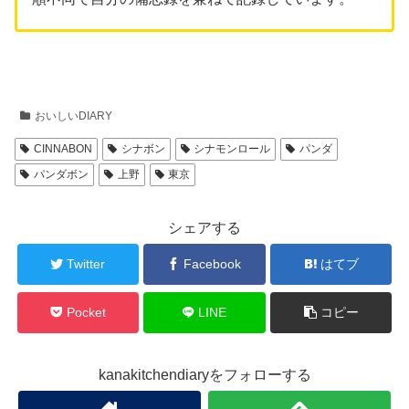
おいしいDIARY
CINNABON
シナボン
シナモンロール
パンダ
パンダボン
上野
東京
シェアする
Twitter
Facebook
はてブ
Pocket
LINE
コピー
kanakitchendiaryをフォローする