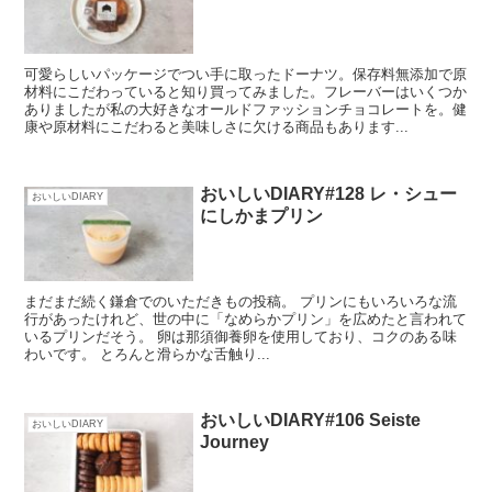
可愛らしいパッケージでつい手に取ったドーナツ。保存料無添加で原
材料にこだわっていると知り買ってみました。フレーバーはいくつか
ありましたが私の大好きなオールドファッションチョコレートを。健
康や原材料にこだわると美味しさに欠ける商品もあります...
おいしいDIARY#128 レ・シュー
おいしいDIARY
にしかまプリン
まだまだ続く鎌倉でのいただきもの投稿。 プリンにもいろいろな流
行があったけれど、世の中に「なめらかプリン」を広めたと言われて
いるプリンだそう。 卵は那須御養卵を使用しており、コクのある味
わいです。 とろんと滑らかな舌触り...
おいしいDIARY#106 Seiste
おいしいDIARY
Journey