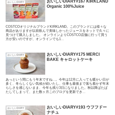
おいしいDIARY#167 KIRKLAND
おいしいDIARY
Organic 100%Juice
COSTCOオリジナルブランドKIRKLAND。このブランドには様々な
商品がありますが以前飲んで美味しかったジュースをネットで久々に
見つけて購入しました。 オンラインよりCOSTCO店舗に行って買う
方が安いのですが、オンラインでも1...
おいしいDIARY#175 MERCI
おいしいDIARY
BAKE キャロットケーキ
あっという間にもう年末ですね...。今年は12月に入っても暖かい日が
多く、冬らしくない気候が続いたし、仕事も最後まで落ち着かず年末
らしさを感じないまま、今年も残り3日になりました。秋以降ばたば
たしてしまって、また数ヶ月このブログを更新でき...
おいしいDIARY#193 ウフフドー
おいしいDIARY
ナチュ