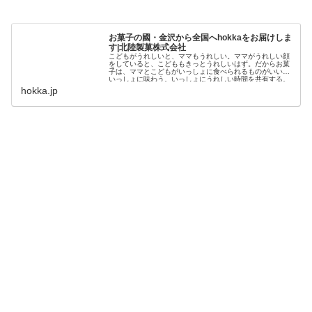
お菓子の國・金沢から全国へhokkaをお届けしま
す|北陸製菓株式会社
こどもがうれしいと、ママもうれしい。ママがうれしい顔
をしていると、こどももきっとうれしいはず。だからお菓
子は、ママとこどもがいっしょに食べられるものがいい。
いっしょに味わう。いっしょにうれしい時間を共有する。
みんながおいしくて、みんなにやさしくて、みんなでうれ
hokka.jp
しくなる。そんなお菓子をつくりつづけて、かれこれ100
年。