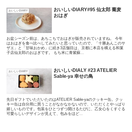
おいしいDIARY#95 仙太郎 蕎麦
おいしいDIARY
おはぎ
お盆シーズン前は、あちこちでおはぎが販売されていますね。 今年
はおはぎを食べ比べしてみたいと思っていたので、「十勝あんこのサ
ザエ」と「甘味おかめ」に続き3店舗目は、京都に本店を構える和菓
子店仙太郎のおはぎです。 もち米に青紫蘇...
おいしいDIALY #23 ATELIER
おいしいDIARY
Sable-ya 幸せの鳥
先日ギフトでいただいたのはATELIER Sable-yaのクッキー缶。クッ
キー缶は自分用に買うことがなかなかないので、いただくとやっぱり
嬉しいものです。包装をひとつずつ開けるたびに、乙女心をくすぐる
可愛らしいデザインが見えて、包みをほど...