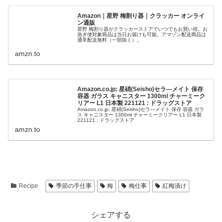
Amazon｜星野 梅割り器｜クラッカー オンライ
ン通販
星野 梅割り器がクラッカーストアでいつでもお買い得。お
急ぎ便対象商品は当日お届けも可能。アマゾン配送商品は
通常配送無料（一部除く）。
amzn.to
Amazon.co.jp: 星硝(Seisho)セラ―メイト 保存
容器 ガラス キャニスター 1300ml チャーミーク
リアー L1 日本製 221121 : ドラッグストア
Amazon.co.jp: 星硝(Seisho)セラ―メイト 保存 容器 ガラ
ス キャニスター 1300ml チャーミークリアー L1 日本製
221121 : ドラッグストア
amzn.to
Recipe
季節の手仕事
梅
梅仕事
紅梅漬け
シェアする