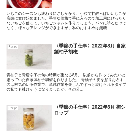
いちごのシーズンも終わりにさしかかり、小粒で甘酸っぱいいちごが
店頭に並び始めました。手頃な価格で手に入るので加工用にぴったり
ないちごを使って、いちごジャムを作りましょう。パンに塗るだけで
なく、様々なアレンジができますが、私のおすすめは無糖...
〈季節の手仕事〉2022年8月 自家
Recipe
製柚子胡椒
青柚子と青唐辛子の旬の時期が重なる8月。 以前から作ってみたいと
思っていた自家製柚子胡椒を作りました。 青柚子の皮を擦りおろす
のは根気のいる作業で、単純作業を楽しんでずっと続けられるタイプ
の私でも挫けそうになりましたが、その分...
〈季節の手仕事〉2022年6月 梅シ
Recipe
ロップ