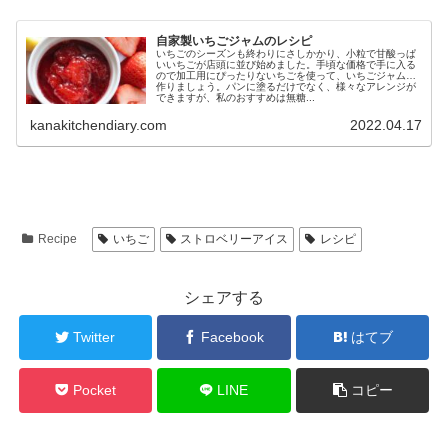
自家製いちごジャムのレシピ
いちごのシーズンも終わりにさしかかり、小粒で甘酸っぱ
いいちごが店頭に並び始めました。手頃な価格で手に入る
ので加工用にぴったりないちごを使って、いちごジャムを
作りましょう。パンに塗るだけでなく、様々なアレンジが
できますが、私のおすすめは無糖...
kanakitchendiary.com
2022.04.17
Recipe
いちご
ストロベリーアイス
レシピ
シェアする
Twitter
Facebook
はてブ
Pocket
LINE
コピー