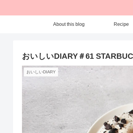
About this blog
Recipe
おいしいDIARY＃61 STAR
おいしいDIARY