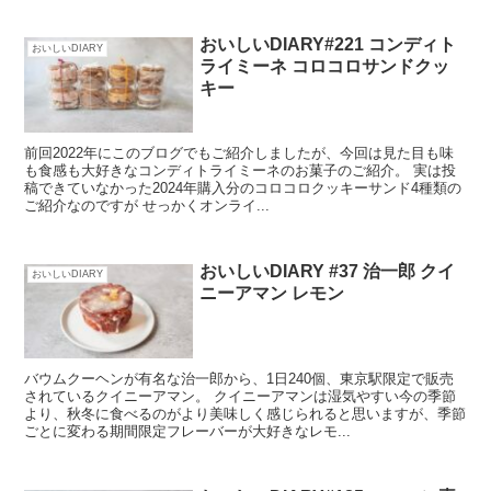
おいしいDIARY#221 コンディト
おいしいDIARY
ライミーネ コロコロサンドクッ
キー
前回2022年にこのブログでもご紹介しましたが、今回は見た目も味
も食感も大好きなコンディトライミーネのお菓子のご紹介。 実は投
稿できていなかった2024年購入分のコロコロクッキーサンド4種類の
ご紹介なのですが せっかくオンライ...
おいしいDIARY #37 治一郎 クイ
おいしいDIARY
ニーアマン レモン
バウムクーヘンが有名な治一郎から、1日240個、東京駅限定で販売
されているクイニーアマン。 クイニーアマンは湿気やすい今の季節
より、秋冬に食べるのがより美味しく感じられると思いますが、季節
ごとに変わる期間限定フレーバーが大好きなレモ...