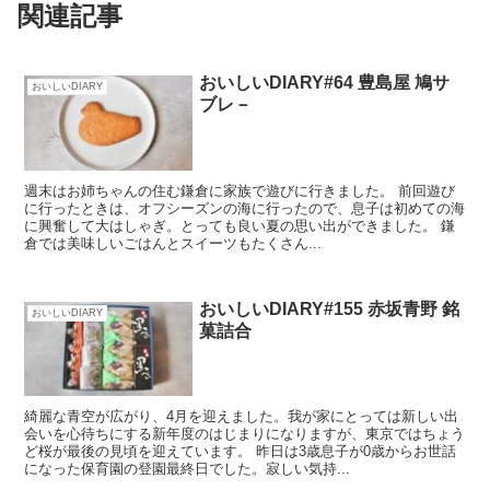
関連記事
おいしいDIARY#64 豊島屋 鳩サ
おいしいDIARY
ブレ－
週末はお姉ちゃんの住む鎌倉に家族で遊びに行きました。 前回遊び
に行ったときは、オフシーズンの海に行ったので、息子は初めての海
に興奮して大はしゃぎ。とっても良い夏の思い出ができました。 鎌
倉では美味しいごはんとスイーツもたくさん...
おいしいDIARY#155 赤坂青野 銘
おいしいDIARY
菓詰合
綺麗な青空が広がり、4月を迎えました。我が家にとっては新しい出
会いを心待ちにする新年度のはじまりになりますが、東京ではちょう
ど桜が最後の見頃を迎えています。 昨日は3歳息子が0歳からお世話
になった保育園の登園最終日でした。寂しい気持...