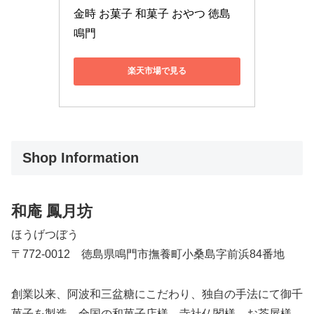
金時 お菓子 和菓子 おやつ 徳島 
鳴門
楽天市場で見る
Shop Information
和庵 鳳月坊
ほうげつぼう
〒772-0012 徳島県鳴門市撫養町小桑島字前浜84番地
創業以来、阿波和三盆糖にこだわり、独自の手法にて御千
菓子を製造、全国の和菓子店様、寺社仏閣様、お茶屋様、