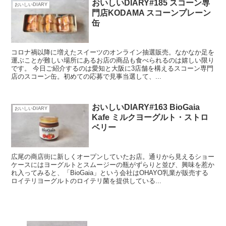
おいしいDIARY#185 スコーン専
おいしいDIARY
門店KODAMA スコーンプレーン
缶
コロナ禍以降に増えたスイーツのオンライン抽選販売。なかなか足を
運ぶことが難しい場所にあるお店の商品も食べられるのは嬉しい限り
です。 今日ご紹介するのは愛知と大阪に3店舗を構えるスコーン専門
店のスコーン缶。初めての応募で見事当選して、...
おいしいDIARY#163 BioGaia
おいしいDIARY
Kafe ミルクヨーグルト・ストロ
ベリー
広尾の商店街に新しくオープンしていたお店。通りから見えるショー
ケースにはヨーグルトとスムージーの瓶がずらりと並び、興味を惹か
れ入ってみると、「BioGaia」という会社はOHAYO乳業が販売する
ロイテリヨーグルトのロイテリ菌を提供している...