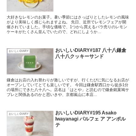
大好きなレモンのお菓子。暑い季節にはさっぱりとしたレモンの風味
がより美味しく感じられますよね。 先日、近所でレモンフェアが開
催されていました。手頃な価格で、1つから買えるバラ売りのレモン
ケーキがたくさん並んでいたので、どれにしようか...
おいしいDIARY#187 八十八鎌倉
おいしいDIARY
八十八クッキーサンド
鎌倉はお店の入れ替わりが激しいですが、行くたびに気になるお店が
オープンしていてとても楽しいです。 今回は鎌倉駅西口から徒歩1分
の場所にできた八十八へ。店名は「はとや」と読むので鎌倉銘菓鳩サ
ブレと関係あるのかと思いきや、京都嵐山に本店...
おいしいDIARY#195 Asako
おいしいDIARY
Iwayanagi パルフェ ア アンポル
テ