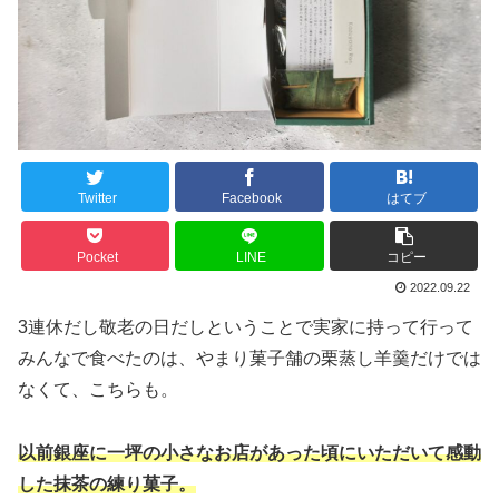
Twitter
Facebook
はてブ
Pocket
LINE
コピー
2022.09.22
3連休だし敬老の日だしということで実家に持って行って
みんなで食べたのは、やまり菓子舗の栗蒸し羊羹だけでは
なくて、こちらも。
以前銀座に一坪の小さなお店があった頃にいただいて感動
した抹茶の練り菓子。