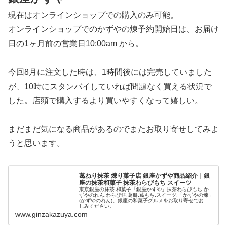
現在はオンラインショップでの購入のみ可能。
オンラインショップでのかずやの煉予約開始日は、お届け
日の1ヶ月前の営業日10:00am から。
今回8月に注文した時は、1時間後には完売していました
が、10時にスタンバイしていれば問題なく買える状況で
した。店頭で購入するより買いやすくなって嬉しい。
まだまだ気になる商品があるのでまたお取り寄せしてみよ
うと思います。
葛ねり抹茶 煉り菓子店 銀座かずや商品紹介｜銀
座の抹茶和菓子 抹茶わらびもち スイーツ
東京銀座の抹茶 和菓子「銀座かずや」抹茶わらびもち,か
ずやのれん,わらび餅,葛餅,葛もち,スイーツ,「かずやの煉」
(かずやのれん)。銀座の和菓子グルメをお取り寄せでお楽
しみください。
www.ginzakazuya.com